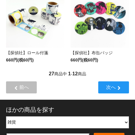
【探偵社】ロール付箋
【探偵社】布缶バッジ
660円(税60円)
660円(税60円)
27
1
12
商品中
-
商品
前へ
次へ
ほかの商品を探す