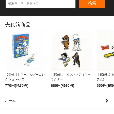
検索
売れ筋商品
【探偵社】キーホルダーコレ
【探偵社】ピンバッジ（キャ
【探偵社】
クションvol.2
ラクター）
テム）
770円(税70円)
660円(税60円)
550円(税5
ホーム