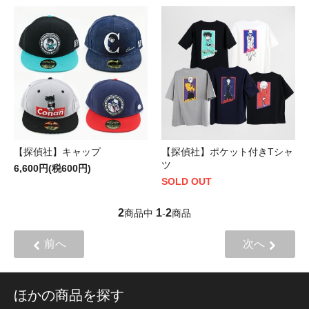
【探偵社】キャップ
【探偵社】ポケット付きTシャ
ツ
6,600円(税600円)
SOLD OUT
2
1
2
商品中
-
商品
前へ
次へ
ほかの商品を探す