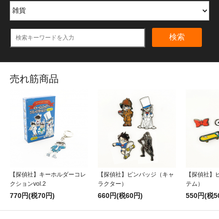
検索
売れ筋商品
【探偵社】キーホルダーコレ
【探偵社】ピンバッジ（キャ
【探偵社】
クションvol.2
ラクター）
テム）
770円(税70円)
660円(税60円)
550円(税5