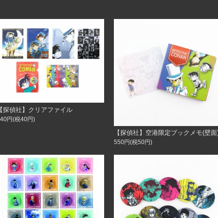
【探偵社】クリアファイル
440円(税40円)
【探偵社】空港限定ブックメモ(壁面
550円(税50円)