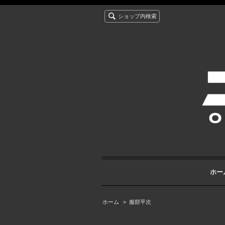
ショップ内検索
ホー
ホーム
>
服部平次