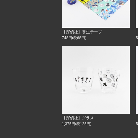
【探偵社】養生テープ
748円(税68円)
【探偵社】グラス
1,375円(税125円)