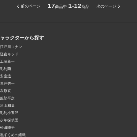
17
1-12
前のページ
次のページ
商品中
商品
キャラクターから探す
江戸川コナン
怪盗キッド
工藤新一
毛利蘭
安室透
赤井秀一
灰原哀
服部平次
遠山和葉
毛利小五郎
少年探偵団
松田陣平
黒ずくめの組織