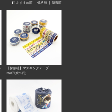
おすすめ順
|
価格順
|
新着順
)
【探偵社】マスキングテープ
550円(税50円)