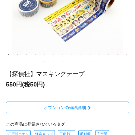
【探偵社】マスキングテープ
550円(税50円)
オプションの値段詳細
この商品に登録されているタグ
江戸川コナン
怪盗キッド
工藤新一
毛利蘭
安室透