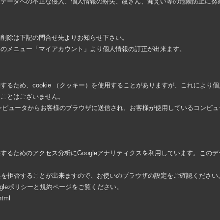
人データへの不正な侵入、個人情報の紛失、改ざん、漏えい等の危険防止に努
・削除は下記の問合せ先よりお知らせ下さい。
トのメニュー「マイアカウント」より個人情報の訂正が出来ます。
するため、cookie （クッキー）を使用することがありますが、これにより
ることはございません。
バーコンピュータからお客様のブラウザに送信され、お客様が使用しているコンピ
するためのアクセス分析にGoogleアナリティクスを利用しています。この
収集を拒否することが出来ますので、お使いのブラウザの設定をご確認ください。
gleポリシーと規約ページをご覧ください。
html