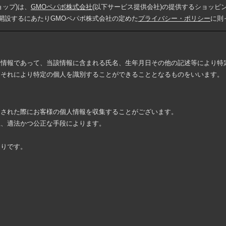
ップ)は、
GMOペパボ株式会社
(以下サービス提供会社)の提供するショッピ
を開設するにあたりGMOペパボ株式会社の定めた
プライバシー・ポリシー
に則
る情報であって、当該情報に含まれる氏名、生年月日その他の記述等により特
、それにより特定の個人を識別することができることとなるものをいいます。
をされた際にお客様の個人情報を収集することがございます。
上、適法かつ公正な手段によります。
通りです。