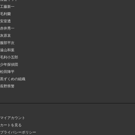
工藤新一
毛利蘭
安室透
赤井秀一
灰原哀
服部平次
遠山和葉
毛利小五郎
少年探偵団
松田陣平
黒ずくめの組織
長野県警
マイアカウント
カートを見る
プライバシーポリシー