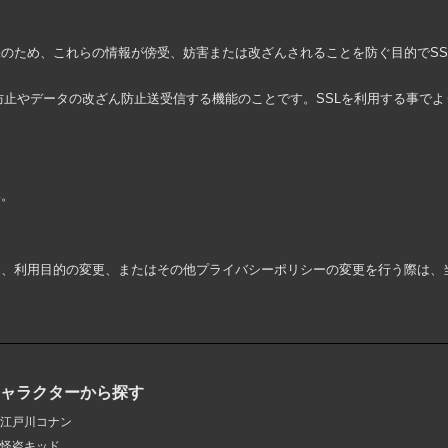
め、これらの情報が傍受、妨害または改ざんされることを防ぐ目的でSSL（Secur
聴防止やデータの改ざん防止送受信する機能のことです。SSLを利用する事で
い。
更、利用目的の変更、またはその他プライバシーポリシーの変更を行う際は、
キャラクターから探す
江戸川コナン
怪盗キッド