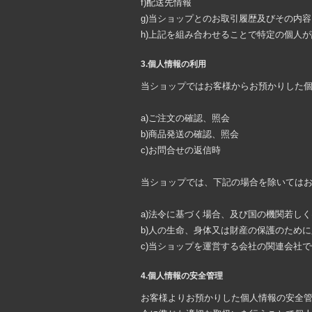
f)配送先情報
g)当ショップとのお取引履歴及びその内容
h)上記を組み合わせることで特定の個人
3.個人情報の利用
当ショップではお客様からお預かりした
a)ご注文の確認、照会
b)商品発送の確認、照会
c)お問合せの返信時
当ショップでは、下記の場合を除いては
a)法令に基づく場合、及び国の機関若し
b)人の生命、身体又は財産の保護のため
c)当ショップを運営する会社の関連会社
4.個人情報の安全管理
お客様よりお預かりした個人情報の安全