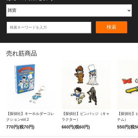
検索
売れ筋商品
【探偵社】キーホルダーコレ
【探偵社】ピンバッジ（キャ
【探偵社】
クションvol.2
ラクター）
テム）
770円(税70円)
660円(税60円)
550円(税5